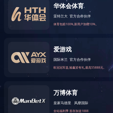
市场活动
进展动态
FAQ
甘