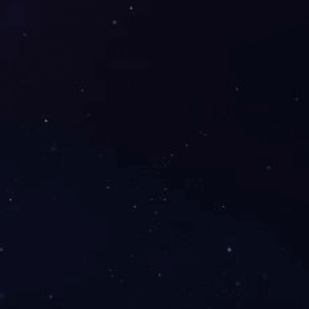
白花前胡甲素
4
qq.com