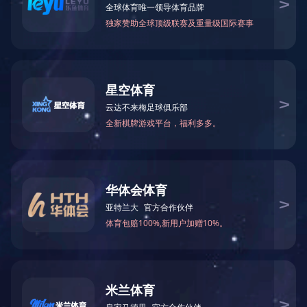
在线留言
联系人:
电话:
内容:
提交
科研服务产品
科学技术