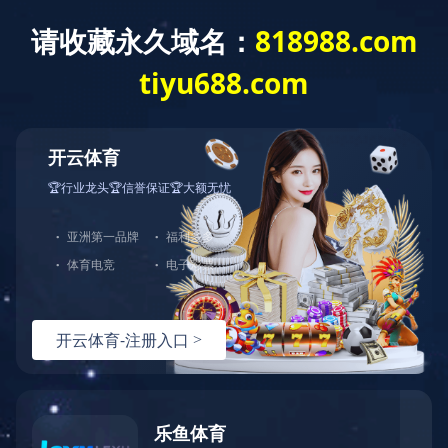
Standard Innovation Service
安博·体育-安博
科研服务产品
科学技术
（中国）
客户服务热线
科研服务产品
13951924404
技术研发
给我们留言
技术研发