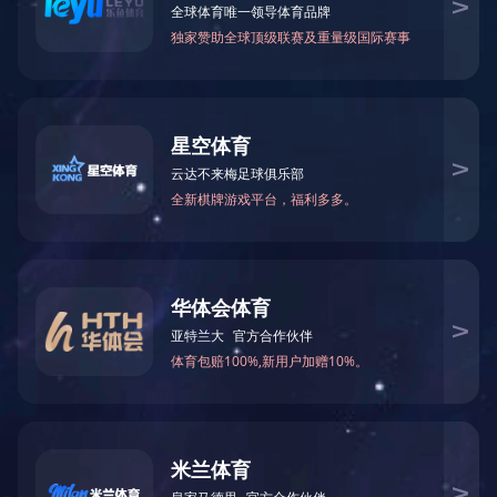
植物提取物是以植物为原料
检测服务
向获取和浓集植物中的某一
物的成分不同，形成甙、酸
项目申报
为植物油、浸膏、粉、晶状
对“回归自然”、“绿色消
提取物深加工
上均表现出强劲的增长势头
近年来我国提取物产业也取
靠近，整体看来发展势头良
经发展成为一个以天然提取
现代产业。凭借着丰富的资
我国植物提取物行业将从以
（1）新工艺的研究与开发
植物提取物行业属于新兴产
质是决定天然植物提取物产
率、降低成本、提升产品技
（2）天然健康功能产品的