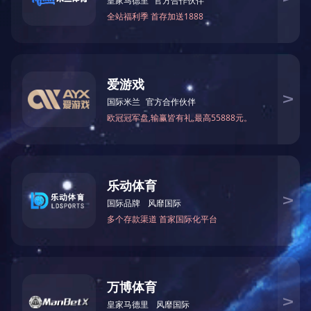
随着“回归自然”、“绿色
等产品展现出了前所未有的
（3）天然活性单体成分研
因为植物提取物单体的组分
发展方向是提取和分离有效
安博·体育-安博（中国）
控制和安全性控制等共性技
艺、检测“三个规程”为核心