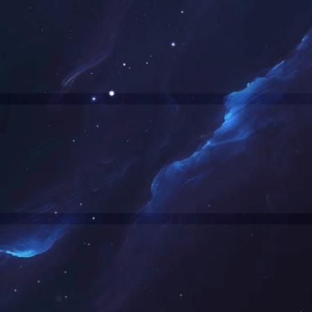
安博·体育-安博（中国）
销售一部：025-83144123
（办公室）
手机：13951924404（吴经理）微信同号
邮箱：eric@dasfbio.com
销售二部：025-85506066
手机：15996236456（姚经理）微信同号
销售三部：025-85562066
手机：13770831292（林经理）微信同号
销售四部：025-85846866
手机：18094231287（孙经理）微信同号
邮编：210000