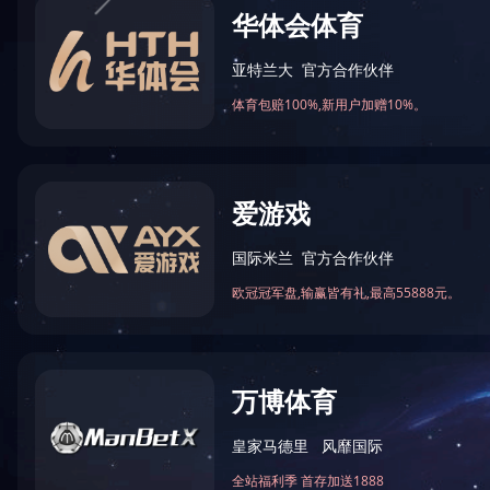
联系我们
支付方式