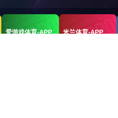
公司主页：www.dasfbio.com
地址：江苏省南京市六合区化工园6号
版权所有：安博·体育-安博（中国）
在线地图：
--引用百度地图API-->
!--百度地图容器-->