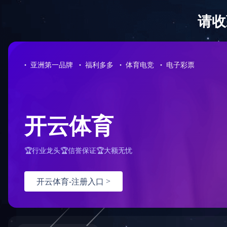
Standard Innov
安博·体育-安博
科研服务产品
（中国）
关于我们
联
公司简介