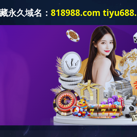
ation Service
科学技术
产品中心
关于我们
系我们