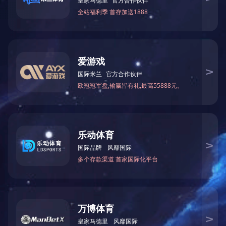
刺甘草查尔酮
丹皮酚